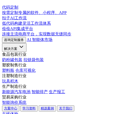
代码定制
按需定制专属的软件、小程序、APP
扣子AI工作流
低代码构建灵活工作流体系
俭俭API集成平台
连接主流电商平台，实现数据无缝同步
AI 智能体市场
咨询定制服务
解决方案
食品包装行业
奶粉罐包装
拉链袋包装
塑胶制售行业
塑料瓶
仓库可视化
注塑制造行业
玩具积木
生产制造行业
新能源汽车电池
智能排产
生产报工
贸易采购行业
智能询价系统
方案中心
学习资料
精选案例
关于我们
在线体验