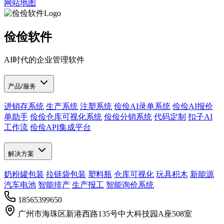
网站地图
俭俭软件
AI时代的企业管理软件
产品/服务
进销存系统
生产系统
注塑系统
俭俭AI录单系统
俭俭AI报价
单助手
俭俭仓库可视化系统
俭俭分销系统
代码定制
扣子AI
工作流
俭俭API集成平台
解决方案
奶粉罐包装
拉链袋包装
塑料瓶
仓库可视化
玩具积木
新能源
汽车电池
智能排产
生产报工
智能询价系统
18565399650
广州市海珠区新港西路135号中大科技园A座508室