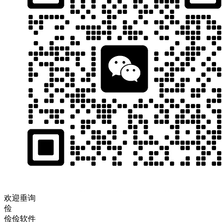
欢迎垂询
俭
俭俭软件