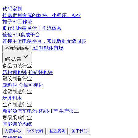
代码定制
按需定制专属的软件、小程序、APP
扣子AI工作流
低代码构建灵活工作流体系
俭俭API集成平台
连接主流电商平台，实现数据无缝同步
AI 智能体市场
咨询定制服务
解决方案
食品包装行业
奶粉罐包装
拉链袋包装
塑胶制售行业
塑料瓶
仓库可视化
注塑制造行业
玩具积木
生产制造行业
新能源汽车电池
智能排产
生产报工
贸易采购行业
智能询价系统
方案中心
学习资料
精选案例
关于我们
在线体验