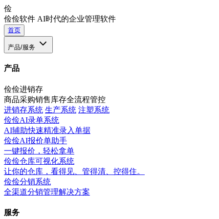
俭
俭俭软件
AI时代的企业管理软件
首页
产品/服务
产品
俭俭进销存
商品采购销售库存全流程管控
进销存系统
生产系统
注塑系统
俭俭AI录单系统
AI辅助快速精准录入单据
俭俭AI报价单助手
一键报价，轻松拿单
俭俭仓库可视化系统
让你的仓库，看得见、管得清、控得住。
俭俭分销系统
全渠道分销管理解决方案
服务