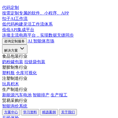
代码定制
按需定制专属的软件、小程序、APP
扣子AI工作流
低代码构建灵活工作流体系
俭俭API集成平台
连接主流电商平台，实现数据无缝同步
AI 智能体市场
咨询定制服务
解决方案
食品包装行业
奶粉罐包装
拉链袋包装
塑胶制售行业
塑料瓶
仓库可视化
注塑制造行业
玩具积木
生产制造行业
新能源汽车电池
智能排产
生产报工
贸易采购行业
智能询价系统
方案中心
学习资料
精选案例
关于我们
在线体验