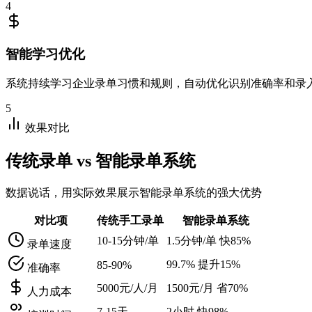
4
智能学习优化
系统持续学习企业录单习惯和规则，自动优化识别准确率和录
5
效果对比
传统录单 vs 智能录单系统
数据说话，用实际效果展示智能录单系统的强大优势
对比项
传统手工录单
智能录单系统
10-15分钟/单
1.5分钟/单
快85%
录单速度
99.7%
提升15%
85-90%
准确率
5000元/人/月
1500元/月
省70%
人力成本
7-15天
2小时
快98%