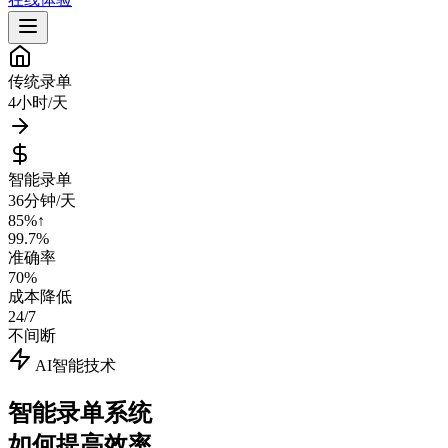
传统录单
4小时/天
智能录单
36分钟/天
85%↑
99.7%
准确率
70%
成本降低
24/7
不间断
AI智能技术
智能录单系统
如何提高效率