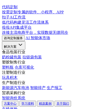
代码定制
按需定制专属的软件、小程序、APP
扣子AI工作流
低代码构建灵活工作流体系
俭俭API集成平台
连接主流电商平台，实现数据无缝同步
AI 智能体市场
咨询定制服务
解决方案
食品包装行业
奶粉罐包装
拉链袋包装
塑胶制售行业
塑料瓶
仓库可视化
注塑制造行业
玩具积木
生产制造行业
新能源汽车电池
智能排产
生产报工
贸易采购行业
智能询价系统
方案中心
学习资料
精选案例
关于我们
在线体验