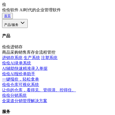
俭
俭俭软件
AI时代的企业管理软件
首页
产品/服务
产品
俭俭进销存
商品采购销售库存全流程管控
进销存系统
生产系统
注塑系统
俭俭AI录单系统
AI辅助快速精准录入单据
俭俭AI报价单助手
一键报价，轻松拿单
俭俭仓库可视化系统
让你的仓库，看得见、管得清、控得住。
俭俭分销系统
全渠道分销管理解决方案
服务