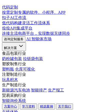
代码定制
按需定制专属的软件、小程序、APP
扣子AI工作流
低代码构建灵活工作流体系
俭俭API集成平台
连接主流电商平台，实现数据无缝同步
AI 智能体市场
咨询定制服务
解决方案
食品包装行业
奶粉罐包装
拉链袋包装
塑胶制售行业
塑料瓶
仓库可视化
注塑制造行业
玩具积木
生产制造行业
新能源汽车电池
智能排产
生产报工
贸易采购行业
智能询价系统
方案中心
学习资料
精选案例
关于我们
在线体验