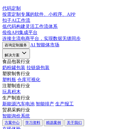
代码定制
按需定制专属的软件、小程序、APP
扣子AI工作流
低代码构建灵活工作流体系
俭俭API集成平台
连接主流电商平台，实现数据无缝同步
AI 智能体市场
咨询定制服务
解决方案
食品包装行业
奶粉罐包装
拉链袋包装
塑胶制售行业
塑料瓶
仓库可视化
注塑制造行业
玩具积木
生产制造行业
新能源汽车电池
智能排产
生产报工
贸易采购行业
智能询价系统
方案中心
学习资料
精选案例
关于我们
在线体验