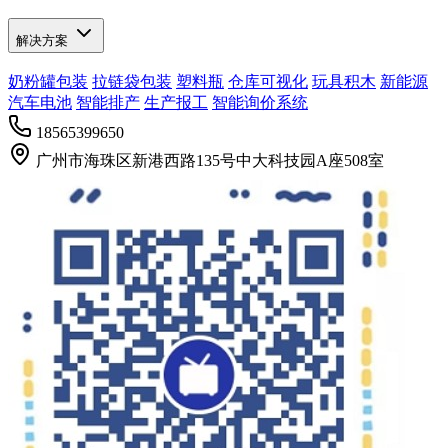
解决方案
奶粉罐包装
拉链袋包装
塑料瓶
仓库可视化
玩具积木
新能源
汽车电池
智能排产
生产报工
智能询价系统
18565399650
广州市海珠区新港西路135号中大科技园A座508室