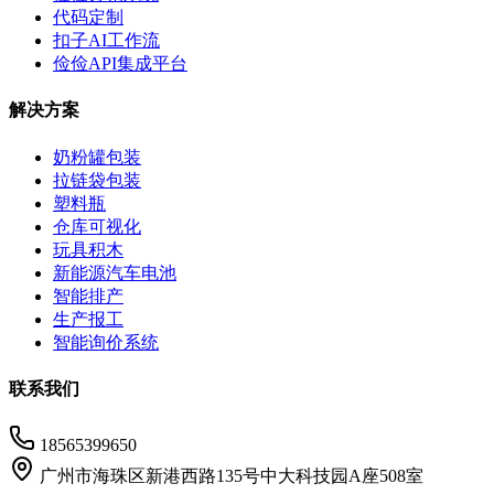
代码定制
扣子AI工作流
俭俭API集成平台
解决方案
奶粉罐包装
拉链袋包装
塑料瓶
仓库可视化
玩具积木
新能源汽车电池
智能排产
生产报工
智能询价系统
联系我们
18565399650
广州市海珠区新港西路135号中大科技园A座508室