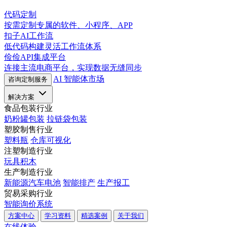
代码定制
按需定制专属的软件、小程序、APP
扣子AI工作流
低代码构建灵活工作流体系
俭俭API集成平台
连接主流电商平台，实现数据无缝同步
AI 智能体市场
咨询定制服务
解决方案
食品包装行业
奶粉罐包装
拉链袋包装
塑胶制售行业
塑料瓶
仓库可视化
注塑制造行业
玩具积木
生产制造行业
新能源汽车电池
智能排产
生产报工
贸易采购行业
智能询价系统
方案中心
学习资料
精选案例
关于我们
在线体验