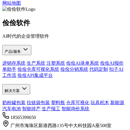
网站地图
俭俭软件
AI时代的企业管理软件
产品/服务
进销存系统
生产系统
注塑系统
俭俭AI录单系统
俭俭AI报价
单助手
俭俭仓库可视化系统
俭俭分销系统
代码定制
扣子AI
工作流
俭俭API集成平台
解决方案
奶粉罐包装
拉链袋包装
塑料瓶
仓库可视化
玩具积木
新能源
汽车电池
智能排产
生产报工
智能询价系统
18565399650
广州市海珠区新港西路135号中大科技园A座508室