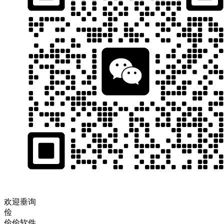
欢迎垂询
俭
俭俭软件