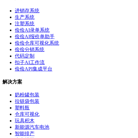
进销存系统
生产系统
注塑系统
俭俭AI录单系统
俭俭AI报价单助手
俭俭仓库可视化系统
俭俭分销系统
代码定制
扣子AI工作流
俭俭API集成平台
解决方案
奶粉罐包装
拉链袋包装
塑料瓶
仓库可视化
玩具积木
新能源汽车电池
智能排产