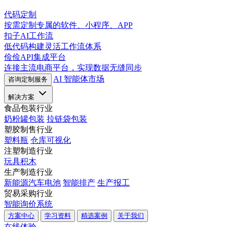
代码定制
按需定制专属的软件、小程序、APP
扣子AI工作流
低代码构建灵活工作流体系
俭俭API集成平台
连接主流电商平台，实现数据无缝同步
AI 智能体市场
咨询定制服务
解决方案
食品包装行业
奶粉罐包装
拉链袋包装
塑胶制售行业
塑料瓶
仓库可视化
注塑制造行业
玩具积木
生产制造行业
新能源汽车电池
智能排产
生产报工
贸易采购行业
智能询价系统
方案中心
学习资料
精选案例
关于我们
在线体验