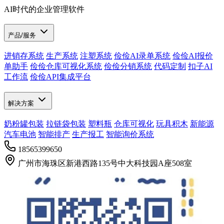
AI时代的企业管理软件
产品/服务
进销存系统
生产系统
注塑系统
俭俭AI录单系统
俭俭AI报价
单助手
俭俭仓库可视化系统
俭俭分销系统
代码定制
扣子AI
工作流
俭俭API集成平台
解决方案
奶粉罐包装
拉链袋包装
塑料瓶
仓库可视化
玩具积木
新能源
汽车电池
智能排产
生产报工
智能询价系统
18565399650
广州市海珠区新港西路135号中大科技园A座508室