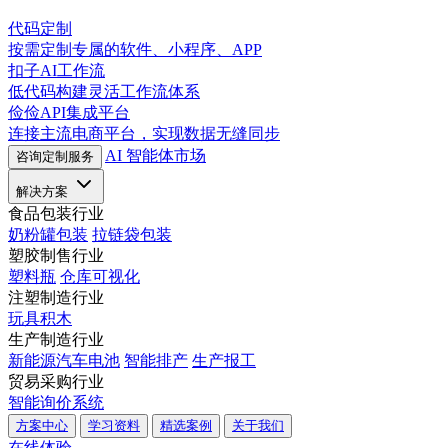
代码定制
按需定制专属的软件、小程序、APP
扣子AI工作流
低代码构建灵活工作流体系
俭俭API集成平台
连接主流电商平台，实现数据无缝同步
AI 智能体市场
咨询定制服务
解决方案
食品包装行业
奶粉罐包装
拉链袋包装
塑胶制售行业
塑料瓶
仓库可视化
注塑制造行业
玩具积木
生产制造行业
新能源汽车电池
智能排产
生产报工
贸易采购行业
智能询价系统
方案中心
学习资料
精选案例
关于我们
在线体验