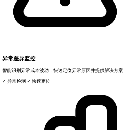
异常差异监控
智能识别异常成本波动，快速定位异常原因并提供解决方案
✓ 异常检测 ✓ 快速定位