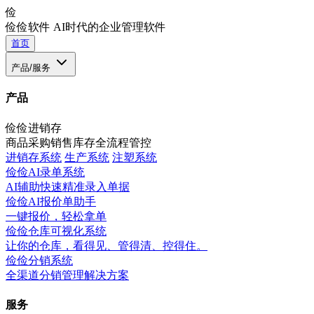
俭
俭俭软件
AI时代的企业管理软件
首页
产品/服务
产品
俭俭进销存
商品采购销售库存全流程管控
进销存系统
生产系统
注塑系统
俭俭AI录单系统
AI辅助快速精准录入单据
俭俭AI报价单助手
一键报价，轻松拿单
俭俭仓库可视化系统
让你的仓库，看得见、管得清、控得住。
俭俭分销系统
全渠道分销管理解决方案
服务