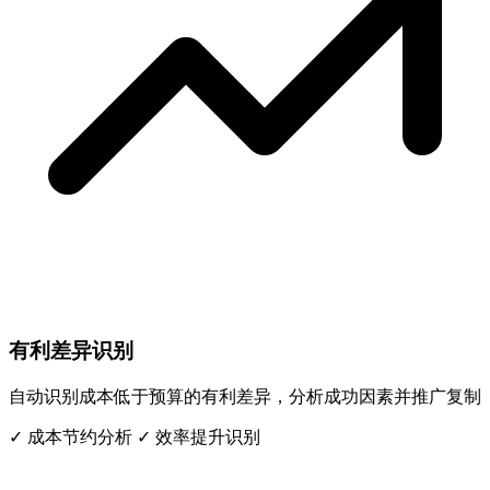
有利差异识别
自动识别成本低于预算的有利差异，分析成功因素并推广复制
✓ 成本节约分析 ✓ 效率提升识别