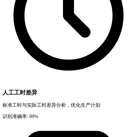
人工工时差异
标准工时与实际工时差异分析，优化生产计划
识别准确率: 89%