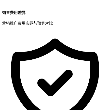
销售费用差异
营销推广费用实际与预算对比