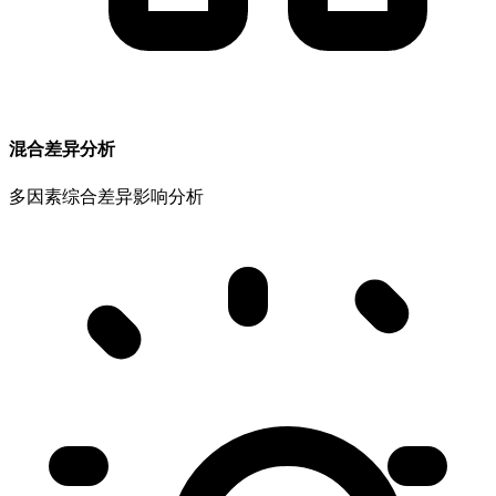
混合差异分析
多因素综合差异影响分析