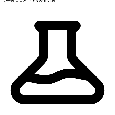
设备折旧实际与预算差异分析