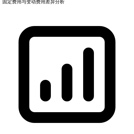
固定费用与变动费用差异分析