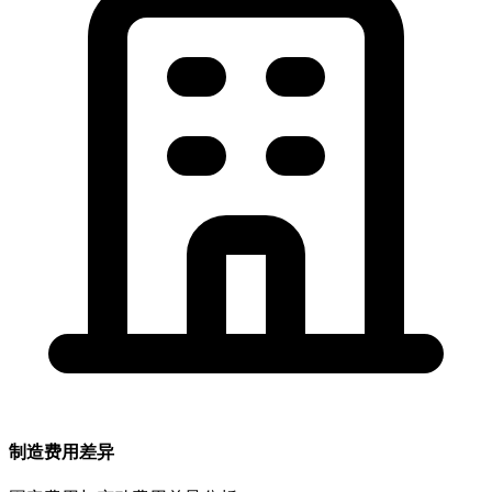
制造费用差异