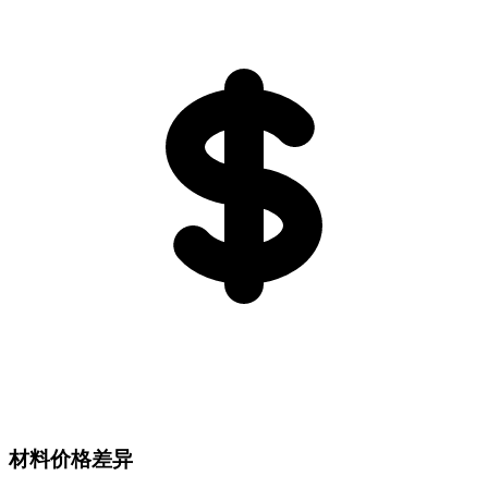
材料价格差异