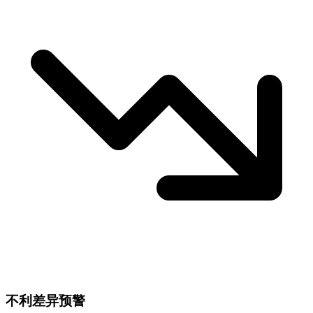
不利差异预警