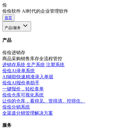
俭
俭俭软件
AI时代的企业管理软件
首页
产品/服务
产品
俭俭进销存
商品采购销售库存全流程管控
进销存系统
生产系统
注塑系统
俭俭AI录单系统
AI辅助快速精准录入单据
俭俭AI报价单助手
一键报价，轻松拿单
俭俭仓库可视化系统
让你的仓库，看得见、管得清、控得住。
俭俭分销系统
全渠道分销管理解决方案
服务