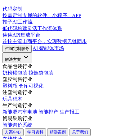
代码定制
按需定制专属的软件、小程序、APP
扣子AI工作流
低代码构建灵活工作流体系
俭俭API集成平台
连接主流电商平台，实现数据无缝同步
AI 智能体市场
咨询定制服务
解决方案
食品包装行业
奶粉罐包装
拉链袋包装
塑胶制售行业
塑料瓶
仓库可视化
注塑制造行业
玩具积木
生产制造行业
新能源汽车电池
智能排产
生产报工
贸易采购行业
智能询价系统
方案中心
学习资料
精选案例
关于我们
在线体验