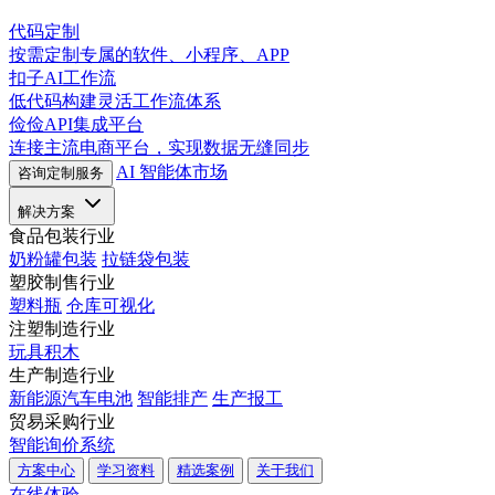
代码定制
按需定制专属的软件、小程序、APP
扣子AI工作流
低代码构建灵活工作流体系
俭俭API集成平台
连接主流电商平台，实现数据无缝同步
AI 智能体市场
咨询定制服务
解决方案
食品包装行业
奶粉罐包装
拉链袋包装
塑胶制售行业
塑料瓶
仓库可视化
注塑制造行业
玩具积木
生产制造行业
新能源汽车电池
智能排产
生产报工
贸易采购行业
智能询价系统
方案中心
学习资料
精选案例
关于我们
在线体验