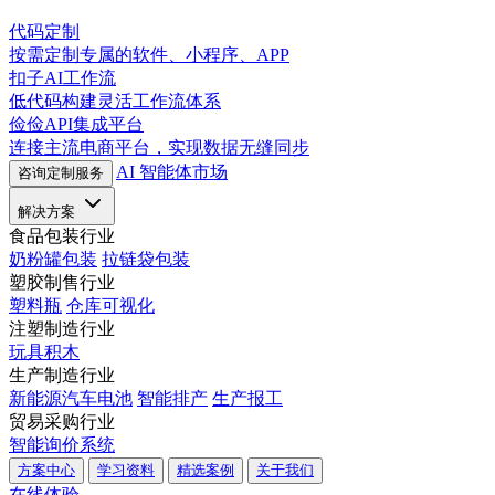
代码定制
按需定制专属的软件、小程序、APP
扣子AI工作流
低代码构建灵活工作流体系
俭俭API集成平台
连接主流电商平台，实现数据无缝同步
AI 智能体市场
咨询定制服务
解决方案
食品包装行业
奶粉罐包装
拉链袋包装
塑胶制售行业
塑料瓶
仓库可视化
注塑制造行业
玩具积木
生产制造行业
新能源汽车电池
智能排产
生产报工
贸易采购行业
智能询价系统
方案中心
学习资料
精选案例
关于我们
在线体验