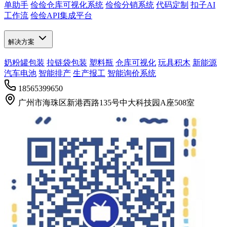
单助手
俭俭仓库可视化系统
俭俭分销系统
代码定制
扣子AI
工作流
俭俭API集成平台
解决方案
奶粉罐包装
拉链袋包装
塑料瓶
仓库可视化
玩具积木
新能源
汽车电池
智能排产
生产报工
智能询价系统
18565399650
广州市海珠区新港西路135号中大科技园A座508室