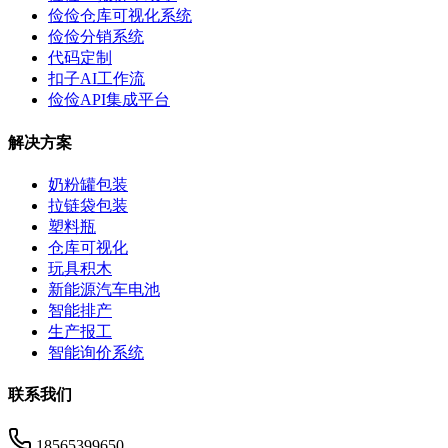
俭俭仓库可视化系统
俭俭分销系统
代码定制
扣子AI工作流
俭俭API集成平台
解决方案
奶粉罐包装
拉链袋包装
塑料瓶
仓库可视化
玩具积木
新能源汽车电池
智能排产
生产报工
智能询价系统
联系我们
18565399650