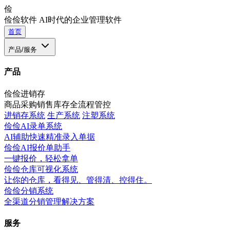
俭
俭俭软件
AI时代的企业管理软件
首页
产品/服务
产品
俭俭进销存
商品采购销售库存全流程管控
进销存系统
生产系统
注塑系统
俭俭AI录单系统
AI辅助快速精准录入单据
俭俭AI报价单助手
一键报价，轻松拿单
俭俭仓库可视化系统
让你的仓库，看得见、管得清、控得住。
俭俭分销系统
全渠道分销管理解决方案
服务