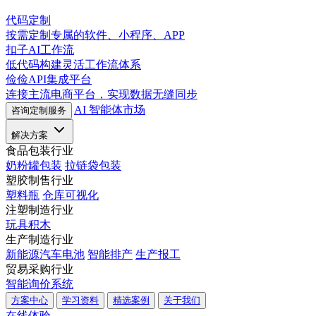
代码定制
按需定制专属的软件、小程序、APP
扣子AI工作流
低代码构建灵活工作流体系
俭俭API集成平台
连接主流电商平台，实现数据无缝同步
AI 智能体市场
咨询定制服务
解决方案
食品包装行业
奶粉罐包装
拉链袋包装
塑胶制售行业
塑料瓶
仓库可视化
注塑制造行业
玩具积木
生产制造行业
新能源汽车电池
智能排产
生产报工
贸易采购行业
智能询价系统
方案中心
学习资料
精选案例
关于我们
在线体验