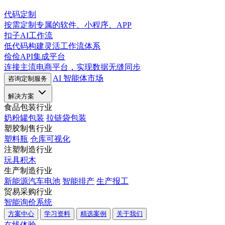
代码定制
按需定制专属的软件、小程序、APP
扣子AI工作流
低代码构建灵活工作流体系
俭俭API集成平台
连接主流电商平台，实现数据无缝同步
AI 智能体市场
咨询定制服务
解决方案
食品包装行业
奶粉罐包装
拉链袋包装
塑胶制售行业
塑料瓶
仓库可视化
注塑制造行业
玩具积木
生产制造行业
新能源汽车电池
智能排产
生产报工
贸易采购行业
智能询价系统
方案中心
学习资料
精选案例
关于我们
在线体验