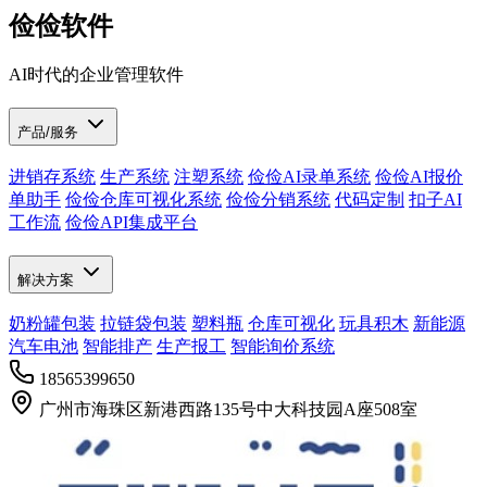
俭俭软件
AI时代的企业管理软件
产品/服务
进销存系统
生产系统
注塑系统
俭俭AI录单系统
俭俭AI报价
单助手
俭俭仓库可视化系统
俭俭分销系统
代码定制
扣子AI
工作流
俭俭API集成平台
解决方案
奶粉罐包装
拉链袋包装
塑料瓶
仓库可视化
玩具积木
新能源
汽车电池
智能排产
生产报工
智能询价系统
18565399650
广州市海珠区新港西路135号中大科技园A座508室