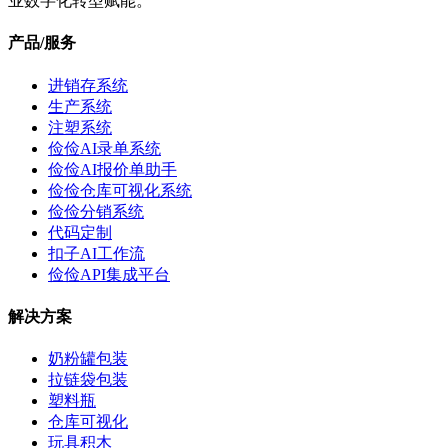
业数字化转型赋能。
产品/服务
进销存系统
生产系统
注塑系统
俭俭AI录单系统
俭俭AI报价单助手
俭俭仓库可视化系统
俭俭分销系统
代码定制
扣子AI工作流
俭俭API集成平台
解决方案
奶粉罐包装
拉链袋包装
塑料瓶
仓库可视化
玩具积木