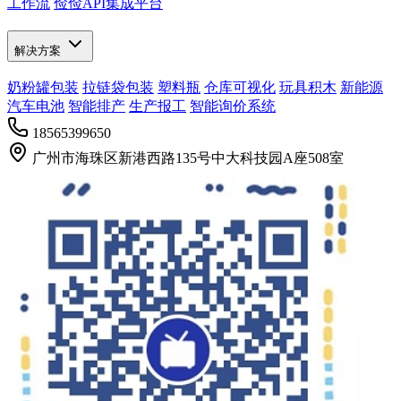
工作流
俭俭API集成平台
解决方案
奶粉罐包装
拉链袋包装
塑料瓶
仓库可视化
玩具积木
新能源
汽车电池
智能排产
生产报工
智能询价系统
18565399650
广州市海珠区新港西路135号中大科技园A座508室