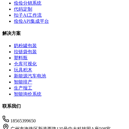
俭俭分销系统
代码定制
扣子AI工作流
俭俭API集成平台
解决方案
奶粉罐包装
拉链袋包装
塑料瓶
仓库可视化
玩具积木
新能源汽车电池
智能排产
生产报工
智能询价系统
联系我们
18565399650
广州市海珠区新港西路135号中大科技园A座508室