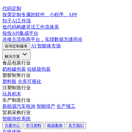
代码定制
按需定制专属的软件、小程序、APP
扣子AI工作流
低代码构建灵活工作流体系
俭俭API集成平台
连接主流电商平台，实现数据无缝同步
AI 智能体市场
咨询定制服务
解决方案
食品包装行业
奶粉罐包装
拉链袋包装
塑胶制售行业
塑料瓶
仓库可视化
注塑制造行业
玩具积木
生产制造行业
新能源汽车电池
智能排产
生产报工
贸易采购行业
智能询价系统
方案中心
学习资料
精选案例
关于我们
在线体验