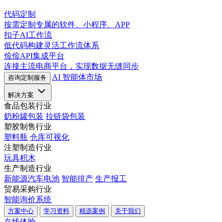
代码定制
按需定制专属的软件、小程序、APP
扣子AI工作流
低代码构建灵活工作流体系
俭俭API集成平台
连接主流电商平台，实现数据无缝同步
AI 智能体市场
咨询定制服务
解决方案
食品包装行业
奶粉罐包装
拉链袋包装
塑胶制售行业
塑料瓶
仓库可视化
注塑制造行业
玩具积木
生产制造行业
新能源汽车电池
智能排产
生产报工
贸易采购行业
智能询价系统
方案中心
学习资料
精选案例
关于我们
在线体验