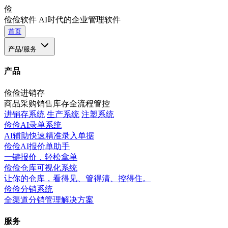
俭
俭俭软件
AI时代的企业管理软件
首页
产品/服务
产品
俭俭进销存
商品采购销售库存全流程管控
进销存系统
生产系统
注塑系统
俭俭AI录单系统
AI辅助快速精准录入单据
俭俭AI报价单助手
一键报价，轻松拿单
俭俭仓库可视化系统
让你的仓库，看得见、管得清、控得住。
俭俭分销系统
全渠道分销管理解决方案
服务