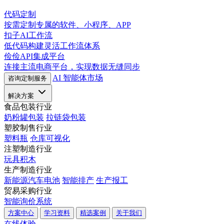
代码定制
按需定制专属的软件、小程序、APP
扣子AI工作流
低代码构建灵活工作流体系
俭俭API集成平台
连接主流电商平台，实现数据无缝同步
AI 智能体市场
咨询定制服务
解决方案
食品包装行业
奶粉罐包装
拉链袋包装
塑胶制售行业
塑料瓶
仓库可视化
注塑制造行业
玩具积木
生产制造行业
新能源汽车电池
智能排产
生产报工
贸易采购行业
智能询价系统
方案中心
学习资料
精选案例
关于我们
在线体验