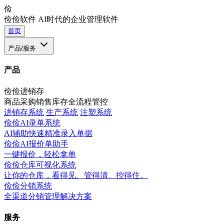
俭
俭俭软件
AI时代的企业管理软件
首页
产品/服务
产品
俭俭进销存
商品采购销售库存全流程管控
进销存系统
生产系统
注塑系统
俭俭AI录单系统
AI辅助快速精准录入单据
俭俭AI报价单助手
一键报价，轻松拿单
俭俭仓库可视化系统
让你的仓库，看得见、管得清、控得住。
俭俭分销系统
全渠道分销管理解决方案
服务