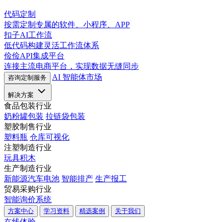
代码定制
按需定制专属的软件、小程序、APP
扣子AI工作流
低代码构建灵活工作流体系
俭俭API集成平台
连接主流电商平台，实现数据无缝同步
AI 智能体市场
咨询定制服务
解决方案
食品包装行业
奶粉罐包装
拉链袋包装
塑胶制售行业
塑料瓶
仓库可视化
注塑制造行业
玩具积木
生产制造行业
新能源汽车电池
智能排产
生产报工
贸易采购行业
智能询价系统
方案中心
学习资料
精选案例
关于我们
在线体验