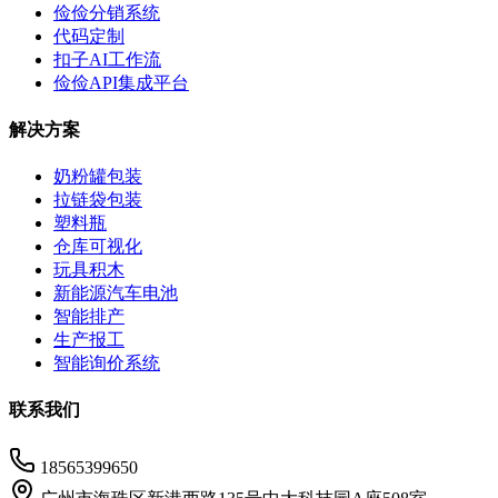
俭俭分销系统
代码定制
扣子AI工作流
俭俭API集成平台
解决方案
奶粉罐包装
拉链袋包装
塑料瓶
仓库可视化
玩具积木
新能源汽车电池
智能排产
生产报工
智能询价系统
联系我们
18565399650