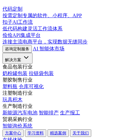
代码定制
按需定制专属的软件、小程序、APP
扣子AI工作流
低代码构建灵活工作流体系
俭俭API集成平台
连接主流电商平台，实现数据无缝同步
AI 智能体市场
咨询定制服务
解决方案
食品包装行业
奶粉罐包装
拉链袋包装
塑胶制售行业
塑料瓶
仓库可视化
注塑制造行业
玩具积木
生产制造行业
新能源汽车电池
智能排产
生产报工
贸易采购行业
智能询价系统
方案中心
学习资料
精选案例
关于我们
在线体验