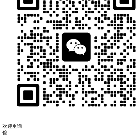
欢迎垂询
俭