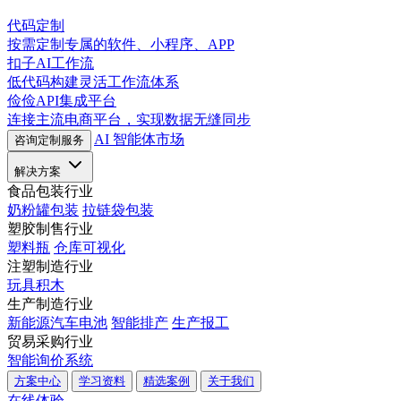
代码定制
按需定制专属的软件、小程序、APP
扣子AI工作流
低代码构建灵活工作流体系
俭俭API集成平台
连接主流电商平台，实现数据无缝同步
AI 智能体市场
咨询定制服务
解决方案
食品包装行业
奶粉罐包装
拉链袋包装
塑胶制售行业
塑料瓶
仓库可视化
注塑制造行业
玩具积木
生产制造行业
新能源汽车电池
智能排产
生产报工
贸易采购行业
智能询价系统
方案中心
学习资料
精选案例
关于我们
在线体验