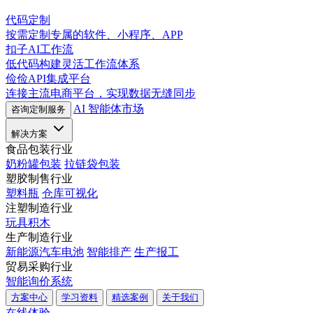
代码定制
按需定制专属的软件、小程序、APP
扣子AI工作流
低代码构建灵活工作流体系
俭俭API集成平台
连接主流电商平台，实现数据无缝同步
AI 智能体市场
咨询定制服务
解决方案
食品包装行业
奶粉罐包装
拉链袋包装
塑胶制售行业
塑料瓶
仓库可视化
注塑制造行业
玩具积木
生产制造行业
新能源汽车电池
智能排产
生产报工
贸易采购行业
智能询价系统
方案中心
学习资料
精选案例
关于我们
在线体验