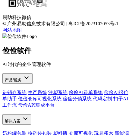
易助科技微信
© 广州易助信息技术有限公司 | 粤ICP备2023102053号-1
网站地图
俭俭软件
AI时代的企业管理软件
产品/服务
进销存系统
生产系统
注塑系统
俭俭AI录单系统
俭俭AI报价
单助手
俭俭仓库可视化系统
俭俭分销系统
代码定制
扣子AI
工作流
俭俭API集成平台
解决方案
奶粉罐包装
拉链袋包装
塑料瓶
仓库可视化
玩具积木
新能源