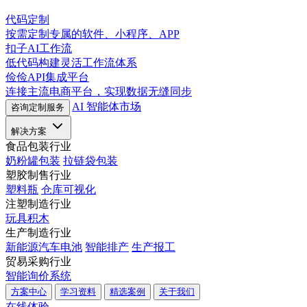
代码定制
按需定制专属的软件、小程序、APP
扣子AI工作流
低代码构建灵活工作流体系
俭俭API集成平台
连接主流电商平台，实现数据无缝同步
AI 智能体市场
咨询定制服务
解决方案
食品包装行业
奶粉罐包装
拉链袋包装
塑胶制售行业
塑料瓶
仓库可视化
注塑制造行业
玩具积木
生产制造行业
新能源汽车电池
智能排产
生产报工
贸易采购行业
智能询价系统
方案中心
学习资料
精选案例
关于我们
在线体验