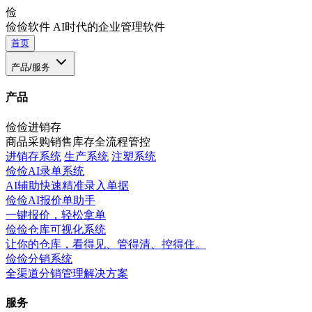
俭
俭俭软件
AI时代的企业管理软件
首页
产品/服务
产品
俭俭进销存
商品采购销售库存全流程管控
进销存系统
生产系统
注塑系统
俭俭AI录单系统
AI辅助快速精准录入单据
俭俭AI报价单助手
一键报价，轻松拿单
俭俭仓库可视化系统
让你的仓库，看得见、管得清、控得住。
俭俭分销系统
全渠道分销管理解决方案
服务