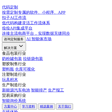
代码定制
按需定制专属的软件、小程序、APP
扣子AI工作流
低代码构建灵活工作流体系
俭俭API集成平台
连接主流电商平台，实现数据无缝同步
AI 智能体市场
咨询定制服务
解决方案
食品包装行业
奶粉罐包装
拉链袋包装
塑胶制售行业
塑料瓶
仓库可视化
注塑制造行业
玩具积木
生产制造行业
新能源汽车电池
智能排产
生产报工
贸易采购行业
智能询价系统
方案中心
学习资料
精选案例
关于我们
在线体验