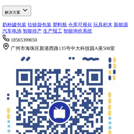
解决方案
奶粉罐包装
拉链袋包装
塑料瓶
仓库可视化
玩具积木
新能源
汽车电池
智能排产
生产报工
智能询价系统
18565399650
广州市海珠区新港西路135号中大科技园A座508室