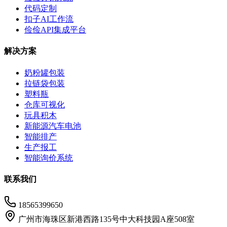
代码定制
扣子AI工作流
俭俭API集成平台
解决方案
奶粉罐包装
拉链袋包装
塑料瓶
仓库可视化
玩具积木
新能源汽车电池
智能排产
生产报工
智能询价系统
联系我们
18565399650
广州市海珠区新港西路135号中大科技园A座508室