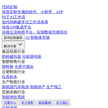
代码定制
按需定制专属的软件、小程序、APP
扣子AI工作流
低代码构建灵活工作流体系
俭俭API集成平台
连接主流电商平台，实现数据无缝同步
AI 智能体市场
咨询定制服务
解决方案
食品包装行业
奶粉罐包装
拉链袋包装
塑胶制售行业
塑料瓶
仓库可视化
注塑制造行业
玩具积木
生产制造行业
新能源汽车电池
智能排产
生产报工
贸易采购行业
智能询价系统
方案中心
学习资料
精选案例
关于我们
在线体验