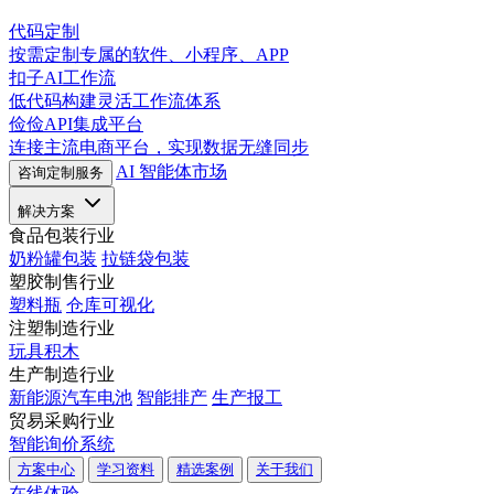
代码定制
按需定制专属的软件、小程序、APP
扣子AI工作流
低代码构建灵活工作流体系
俭俭API集成平台
连接主流电商平台，实现数据无缝同步
AI 智能体市场
咨询定制服务
解决方案
食品包装行业
奶粉罐包装
拉链袋包装
塑胶制售行业
塑料瓶
仓库可视化
注塑制造行业
玩具积木
生产制造行业
新能源汽车电池
智能排产
生产报工
贸易采购行业
智能询价系统
方案中心
学习资料
精选案例
关于我们
在线体验