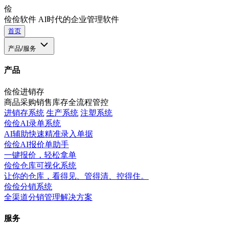
俭
俭俭软件
AI时代的企业管理软件
首页
产品/服务
产品
俭俭进销存
商品采购销售库存全流程管控
进销存系统
生产系统
注塑系统
俭俭AI录单系统
AI辅助快速精准录入单据
俭俭AI报价单助手
一键报价，轻松拿单
俭俭仓库可视化系统
让你的仓库，看得见、管得清、控得住。
俭俭分销系统
全渠道分销管理解决方案
服务