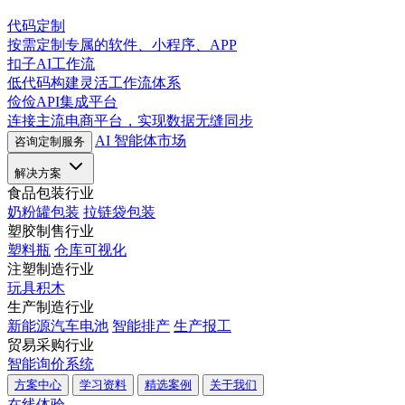
代码定制
按需定制专属的软件、小程序、APP
扣子AI工作流
低代码构建灵活工作流体系
俭俭API集成平台
连接主流电商平台，实现数据无缝同步
AI 智能体市场
咨询定制服务
解决方案
食品包装行业
奶粉罐包装
拉链袋包装
塑胶制售行业
塑料瓶
仓库可视化
注塑制造行业
玩具积木
生产制造行业
新能源汽车电池
智能排产
生产报工
贸易采购行业
智能询价系统
方案中心
学习资料
精选案例
关于我们
在线体验