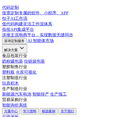
代码定制
按需定制专属的软件、小程序、APP
扣子AI工作流
低代码构建灵活工作流体系
俭俭API集成平台
连接主流电商平台，实现数据无缝同步
AI 智能体市场
咨询定制服务
解决方案
食品包装行业
奶粉罐包装
拉链袋包装
塑胶制售行业
塑料瓶
仓库可视化
注塑制造行业
玩具积木
生产制造行业
新能源汽车电池
智能排产
生产报工
贸易采购行业
智能询价系统
方案中心
学习资料
精选案例
关于我们
在线体验