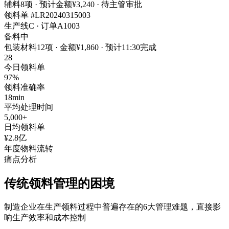
辅料8项 · 预计金额¥3,240 · 待主管审批
领料单 #LR20240315003
生产线C · 订单A1003
备料中
包装材料12项 · 金额¥1,860 · 预计11:30完成
28
今日领料单
97%
领料准确率
18min
平均处理时间
5,000+
日均领料单
¥2.8亿
年度物料流转
痛点分析
传统领料管理的困境
制造企业在生产领料过程中普遍存在的6大管理难题，直接影
响生产效率和成本控制