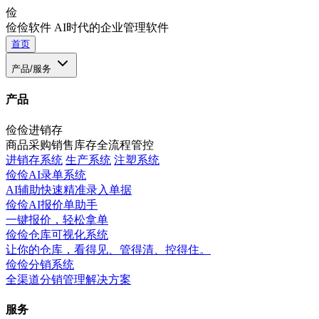
俭
俭俭软件
AI时代的企业管理软件
首页
产品/服务
产品
俭俭进销存
商品采购销售库存全流程管控
进销存系统
生产系统
注塑系统
俭俭AI录单系统
AI辅助快速精准录入单据
俭俭AI报价单助手
一键报价，轻松拿单
俭俭仓库可视化系统
让你的仓库，看得见、管得清、控得住。
俭俭分销系统
全渠道分销管理解决方案
服务