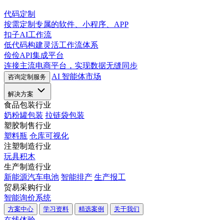
代码定制
按需定制专属的软件、小程序、APP
扣子AI工作流
低代码构建灵活工作流体系
俭俭API集成平台
连接主流电商平台，实现数据无缝同步
AI 智能体市场
咨询定制服务
解决方案
食品包装行业
奶粉罐包装
拉链袋包装
塑胶制售行业
塑料瓶
仓库可视化
注塑制造行业
玩具积木
生产制造行业
新能源汽车电池
智能排产
生产报工
贸易采购行业
智能询价系统
方案中心
学习资料
精选案例
关于我们
在线体验