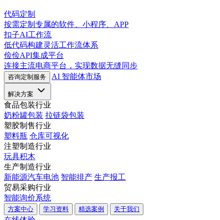
代码定制
按需定制专属的软件、小程序、APP
扣子AI工作流
低代码构建灵活工作流体系
俭俭API集成平台
连接主流电商平台，实现数据无缝同步
AI 智能体市场
咨询定制服务
解决方案
食品包装行业
奶粉罐包装
拉链袋包装
塑胶制售行业
塑料瓶
仓库可视化
注塑制造行业
玩具积木
生产制造行业
新能源汽车电池
智能排产
生产报工
贸易采购行业
智能询价系统
方案中心
学习资料
精选案例
关于我们
在线体验