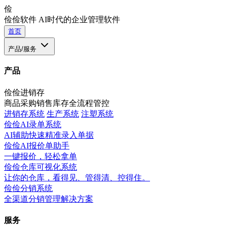
俭
俭俭软件
AI时代的企业管理软件
首页
产品/服务
产品
俭俭进销存
商品采购销售库存全流程管控
进销存系统
生产系统
注塑系统
俭俭AI录单系统
AI辅助快速精准录入单据
俭俭AI报价单助手
一键报价，轻松拿单
俭俭仓库可视化系统
让你的仓库，看得见、管得清、控得住。
俭俭分销系统
全渠道分销管理解决方案
服务