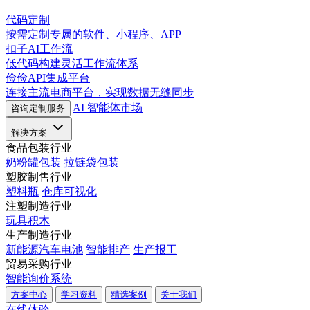
代码定制
按需定制专属的软件、小程序、APP
扣子AI工作流
低代码构建灵活工作流体系
俭俭API集成平台
连接主流电商平台，实现数据无缝同步
AI 智能体市场
咨询定制服务
解决方案
食品包装行业
奶粉罐包装
拉链袋包装
塑胶制售行业
塑料瓶
仓库可视化
注塑制造行业
玩具积木
生产制造行业
新能源汽车电池
智能排产
生产报工
贸易采购行业
智能询价系统
方案中心
学习资料
精选案例
关于我们
在线体验