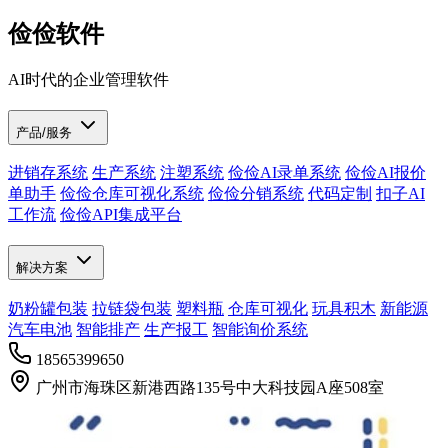
俭俭软件
AI时代的企业管理软件
产品/服务
进销存系统
生产系统
注塑系统
俭俭AI录单系统
俭俭AI报价
单助手
俭俭仓库可视化系统
俭俭分销系统
代码定制
扣子AI
工作流
俭俭API集成平台
解决方案
奶粉罐包装
拉链袋包装
塑料瓶
仓库可视化
玩具积木
新能源
汽车电池
智能排产
生产报工
智能询价系统
18565399650
广州市海珠区新港西路135号中大科技园A座508室