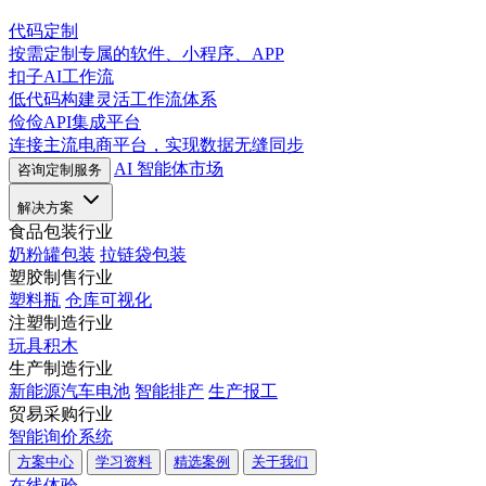
代码定制
按需定制专属的软件、小程序、APP
扣子AI工作流
低代码构建灵活工作流体系
俭俭API集成平台
连接主流电商平台，实现数据无缝同步
AI 智能体市场
咨询定制服务
解决方案
食品包装行业
奶粉罐包装
拉链袋包装
塑胶制售行业
塑料瓶
仓库可视化
注塑制造行业
玩具积木
生产制造行业
新能源汽车电池
智能排产
生产报工
贸易采购行业
智能询价系统
方案中心
学习资料
精选案例
关于我们
在线体验