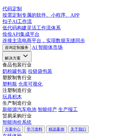
代码定制
按需定制专属的软件、小程序、APP
扣子AI工作流
低代码构建灵活工作流体系
俭俭API集成平台
连接主流电商平台，实现数据无缝同步
AI 智能体市场
咨询定制服务
解决方案
食品包装行业
奶粉罐包装
拉链袋包装
塑胶制售行业
塑料瓶
仓库可视化
注塑制造行业
玩具积木
生产制造行业
新能源汽车电池
智能排产
生产报工
贸易采购行业
智能询价系统
方案中心
学习资料
精选案例
关于我们
在线体验