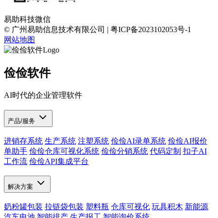
易助科技微信
© 广州易助信息技术有限公司 | 粤ICP备2023102053号-1
网站地图
俭俭软件
AI时代的企业管理软件
产品/服务
进销存系统
生产系统
注塑系统
俭俭AI录单系统
俭俭AI报价
单助手
俭俭仓库可视化系统
俭俭分销系统
代码定制
扣子AI
工作流
俭俭API集成平台
解决方案
奶粉罐包装
拉链袋包装
塑料瓶
仓库可视化
玩具积木
新能源
汽车电池
智能排产
生产报工
智能询价系统