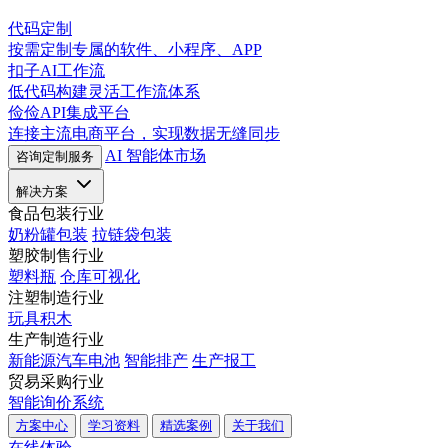
代码定制
按需定制专属的软件、小程序、APP
扣子AI工作流
低代码构建灵活工作流体系
俭俭API集成平台
连接主流电商平台，实现数据无缝同步
AI 智能体市场
咨询定制服务
解决方案
食品包装行业
奶粉罐包装
拉链袋包装
塑胶制售行业
塑料瓶
仓库可视化
注塑制造行业
玩具积木
生产制造行业
新能源汽车电池
智能排产
生产报工
贸易采购行业
智能询价系统
方案中心
学习资料
精选案例
关于我们
在线体验