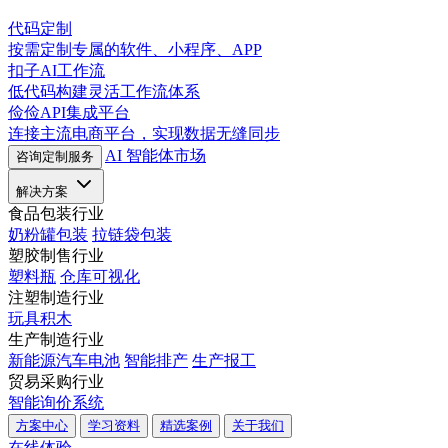
代码定制
按需定制专属的软件、小程序、APP
扣子AI工作流
低代码构建灵活工作流体系
俭俭API集成平台
连接主流电商平台，实现数据无缝同步
AI 智能体市场
咨询定制服务
解决方案
食品包装行业
奶粉罐包装
拉链袋包装
塑胶制售行业
塑料瓶
仓库可视化
注塑制造行业
玩具积木
生产制造行业
新能源汽车电池
智能排产
生产报工
贸易采购行业
智能询价系统
方案中心
学习资料
精选案例
关于我们
在线体验