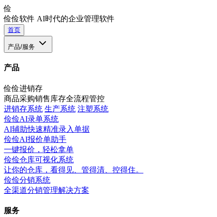
俭
俭俭软件
AI时代的企业管理软件
首页
产品/服务
产品
俭俭进销存
商品采购销售库存全流程管控
进销存系统
生产系统
注塑系统
俭俭AI录单系统
AI辅助快速精准录入单据
俭俭AI报价单助手
一键报价，轻松拿单
俭俭仓库可视化系统
让你的仓库，看得见、管得清、控得住。
俭俭分销系统
全渠道分销管理解决方案
服务