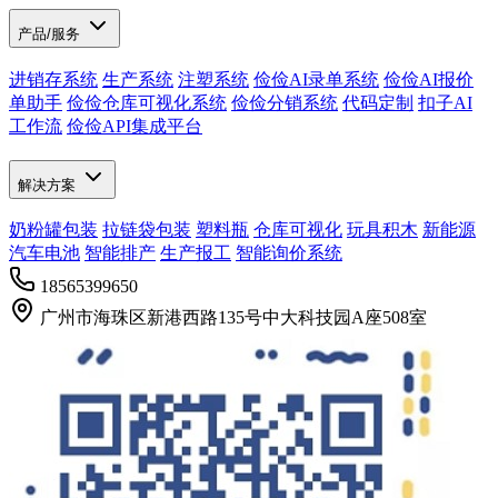
产品/服务
进销存系统
生产系统
注塑系统
俭俭AI录单系统
俭俭AI报价
单助手
俭俭仓库可视化系统
俭俭分销系统
代码定制
扣子AI
工作流
俭俭API集成平台
解决方案
奶粉罐包装
拉链袋包装
塑料瓶
仓库可视化
玩具积木
新能源
汽车电池
智能排产
生产报工
智能询价系统
18565399650
广州市海珠区新港西路135号中大科技园A座508室