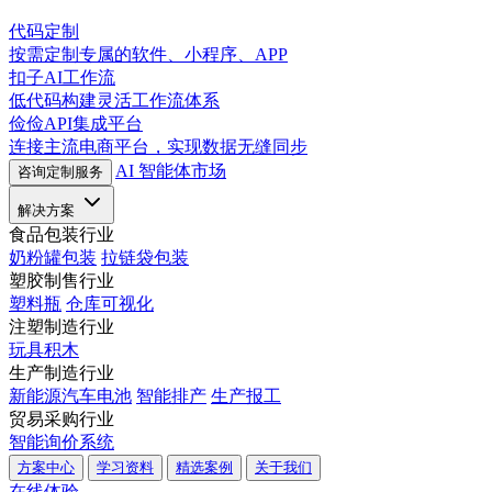
代码定制
按需定制专属的软件、小程序、APP
扣子AI工作流
低代码构建灵活工作流体系
俭俭API集成平台
连接主流电商平台，实现数据无缝同步
AI 智能体市场
咨询定制服务
解决方案
食品包装行业
奶粉罐包装
拉链袋包装
塑胶制售行业
塑料瓶
仓库可视化
注塑制造行业
玩具积木
生产制造行业
新能源汽车电池
智能排产
生产报工
贸易采购行业
智能询价系统
方案中心
学习资料
精选案例
关于我们
在线体验