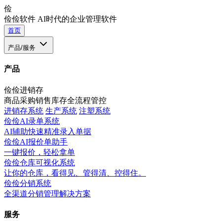
俭
俭俭软件
AI时代的企业管理软件
首页
产品/服务
产品
俭俭进销存
商品采购销售库存全流程管控
进销存系统
生产系统
注塑系统
俭俭AI录单系统
AI辅助快速精准录入单据
俭俭AI报价单助手
一键报价，轻松拿单
俭俭仓库可视化系统
让你的仓库，看得见、管得清、控得住。
俭俭分销系统
全渠道分销管理解决方案
服务