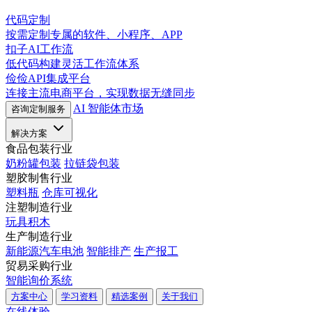
代码定制
按需定制专属的软件、小程序、APP
扣子AI工作流
低代码构建灵活工作流体系
俭俭API集成平台
连接主流电商平台，实现数据无缝同步
AI 智能体市场
咨询定制服务
解决方案
食品包装行业
奶粉罐包装
拉链袋包装
塑胶制售行业
塑料瓶
仓库可视化
注塑制造行业
玩具积木
生产制造行业
新能源汽车电池
智能排产
生产报工
贸易采购行业
智能询价系统
方案中心
学习资料
精选案例
关于我们
在线体验