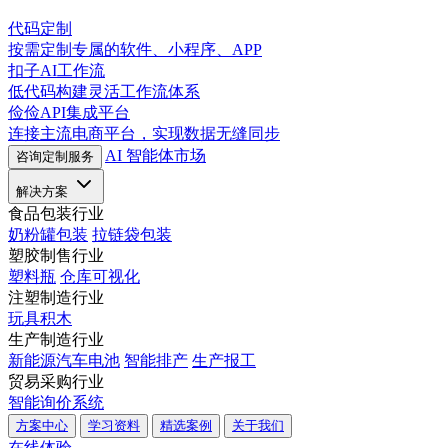
代码定制
按需定制专属的软件、小程序、APP
扣子AI工作流
低代码构建灵活工作流体系
俭俭API集成平台
连接主流电商平台，实现数据无缝同步
AI 智能体市场
咨询定制服务
解决方案
食品包装行业
奶粉罐包装
拉链袋包装
塑胶制售行业
塑料瓶
仓库可视化
注塑制造行业
玩具积木
生产制造行业
新能源汽车电池
智能排产
生产报工
贸易采购行业
智能询价系统
方案中心
学习资料
精选案例
关于我们
在线体验