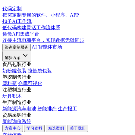
代码定制
按需定制专属的软件、小程序、APP
扣子AI工作流
低代码构建灵活工作流体系
俭俭API集成平台
连接主流电商平台，实现数据无缝同步
AI 智能体市场
咨询定制服务
解决方案
食品包装行业
奶粉罐包装
拉链袋包装
塑胶制售行业
塑料瓶
仓库可视化
注塑制造行业
玩具积木
生产制造行业
新能源汽车电池
智能排产
生产报工
贸易采购行业
智能询价系统
方案中心
学习资料
精选案例
关于我们
在线体验