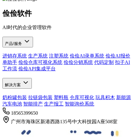
俭俭软件
AI时代的企业管理软件
产品/服务
进销存系统
生产系统
注塑系统
俭俭AI录单系统
俭俭AI报价
单助手
俭俭仓库可视化系统
俭俭分销系统
代码定制
扣子AI
工作流
俭俭API集成平台
解决方案
奶粉罐包装
拉链袋包装
塑料瓶
仓库可视化
玩具积木
新能源
汽车电池
智能排产
生产报工
智能询价系统
18565399650
广州市海珠区新港西路135号中大科技园A座508室