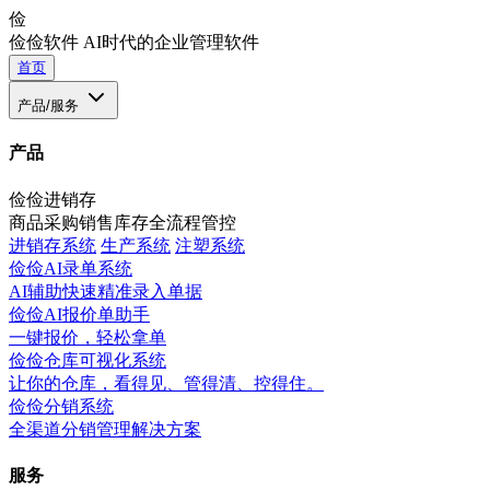
俭
俭俭软件
AI时代的企业管理软件
首页
产品/服务
产品
俭俭进销存
商品采购销售库存全流程管控
进销存系统
生产系统
注塑系统
俭俭AI录单系统
AI辅助快速精准录入单据
俭俭AI报价单助手
一键报价，轻松拿单
俭俭仓库可视化系统
让你的仓库，看得见、管得清、控得住。
俭俭分销系统
全渠道分销管理解决方案
服务