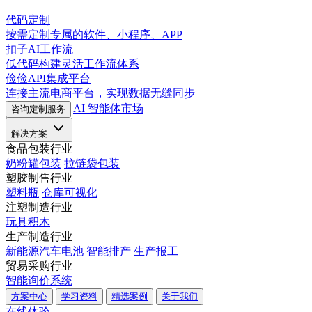
代码定制
按需定制专属的软件、小程序、APP
扣子AI工作流
低代码构建灵活工作流体系
俭俭API集成平台
连接主流电商平台，实现数据无缝同步
AI 智能体市场
咨询定制服务
解决方案
食品包装行业
奶粉罐包装
拉链袋包装
塑胶制售行业
塑料瓶
仓库可视化
注塑制造行业
玩具积木
生产制造行业
新能源汽车电池
智能排产
生产报工
贸易采购行业
智能询价系统
方案中心
学习资料
精选案例
关于我们
在线体验