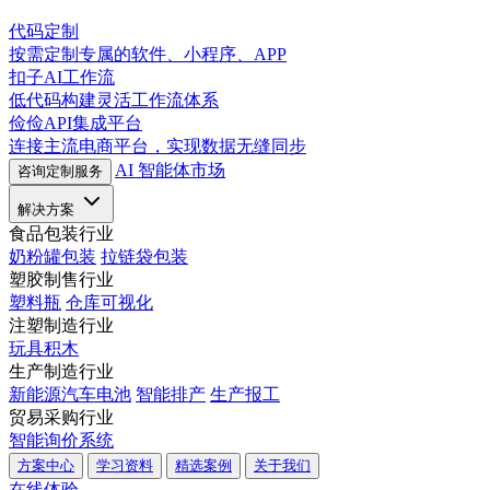
代码定制
按需定制专属的软件、小程序、APP
扣子AI工作流
低代码构建灵活工作流体系
俭俭API集成平台
连接主流电商平台，实现数据无缝同步
AI 智能体市场
咨询定制服务
解决方案
食品包装行业
奶粉罐包装
拉链袋包装
塑胶制售行业
塑料瓶
仓库可视化
注塑制造行业
玩具积木
生产制造行业
新能源汽车电池
智能排产
生产报工
贸易采购行业
智能询价系统
方案中心
学习资料
精选案例
关于我们
在线体验