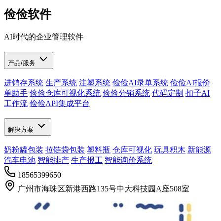
俭俭软件
AI时代的企业管理软件
产品/服务
进销存系统
生产系统
注塑系统
俭俭AI录单系统
俭俭AI报价
单助手
俭俭仓库可视化系统
俭俭分销系统
代码定制
扣子AI
工作流
俭俭API集成平台
解决方案
奶粉罐包装
拉链袋包装
塑料瓶
仓库可视化
玩具积木
新能源
汽车电池
智能排产
生产报工
智能询价系统
18565399650
广州市海珠区新港西路135号中大科技园A座508室