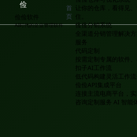
俭
首
让你的仓库，看得见、
页
住。
俭俭软件
俭俭分销系统
AI时代的企业管理软件
全渠道分销管理解决方
服务
代码定制
按需定制专属的软件、
扣子AI工作流
低代码构建灵活工作流
俭俭API集成平台
连接主流电商平台，实
咨询定制服务
AI 智