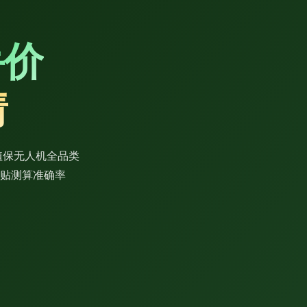
手价
猜
/植保无人机全品类
，补贴测算准确率