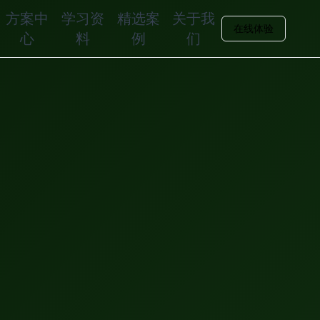
方案中
学习资
精选案
关于我
在线体验
心
料
例
们