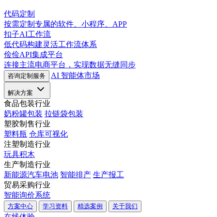
代码定制
按需定制专属的软件、小程序、APP
扣子AI工作流
低代码构建灵活工作流体系
俭俭API集成平台
连接主流电商平台，实现数据无缝同步
AI 智能体市场
咨询定制服务
解决方案
食品包装行业
奶粉罐包装
拉链袋包装
塑胶制售行业
塑料瓶
仓库可视化
注塑制造行业
玩具积木
生产制造行业
新能源汽车电池
智能排产
生产报工
贸易采购行业
智能询价系统
方案中心
学习资料
精选案例
关于我们
在线体验