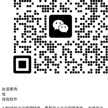
欢迎垂询
俭
俭俭软件