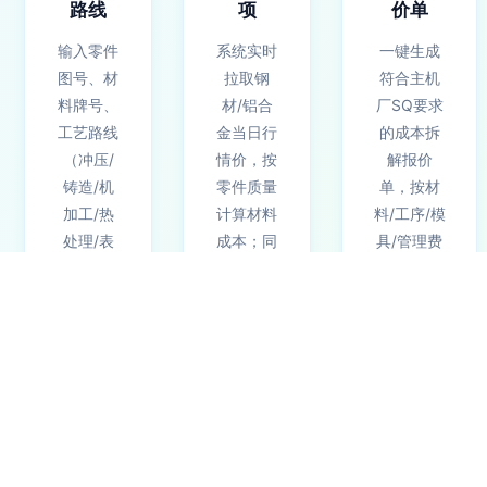
路线
项
价单
输入零件
系统实时
一键生成
图号、材
拉取钢
符合主机
料牌号、
材/铝合
厂SQ要求
工艺路线
金当日行
的成本拆
（冲压/
情价，按
解报价
铸造/机
零件质量
单，按材
加工/热
计算材料
料/工序/模
处理/表
成本；同
具/管理费
面处
时调用工
用/利润逐
理），或
艺参数库
项展示，
从历史相
逐道工序
PDF/Excel
似零件快
核算工
导出，24
速复制。
时、设备
小时内完
系统自动
台时费、
成主机厂
关联对应
刀具损
级别的专
的材料价
耗；模具
业报价响
格库和工
费用按批
应。