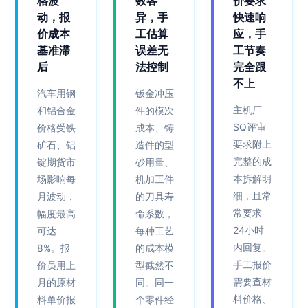
格波
数各
价要求
动，报
异，手
快速响
价成本
工估算
应，手
基准滞
误差无
工节奏
后
法控制
完全跟
不上
汽车用钢
钣金冲压
主机厂
和铝合金
件的模次
SQ评审
价格受铁
成本、铸
要求附上
矿石、铝
造件的型
完整的成
锭期货市
砂用量、
本拆解明
场影响每
机加工件
细，且常
月波动，
的刀具寿
常要求
幅度最高
命系数，
24小时
可达
每种工艺
内回复。
8%。报
的成本模
手工报价
价员用上
型截然不
需要查材
月的原材
同。同一
料价格、
料单价报
个零件经