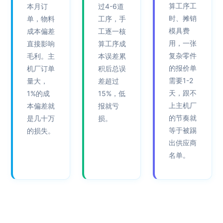
算工序工
本月订
过4-6道
时、摊销
单，物料
工序，手
模具费
成本偏差
工逐一核
用，一张
直接影响
算工序成
复杂零件
毛利。主
本误差累
的报价单
机厂订单
积后总误
需要1-2
量大，
差超过
天，跟不
1%的成
15%，低
上主机厂
本偏差就
报就亏
的节奏就
是几十万
损。
等于被踢
的损失。
出供应商
名单。