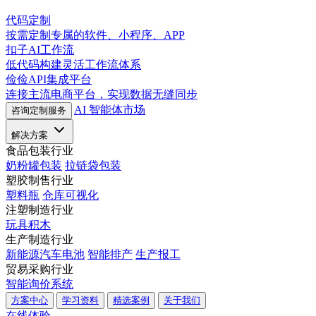
代码定制
按需定制专属的软件、小程序、APP
扣子AI工作流
低代码构建灵活工作流体系
俭俭API集成平台
连接主流电商平台，实现数据无缝同步
AI 智能体市场
咨询定制服务
解决方案
食品包装行业
奶粉罐包装
拉链袋包装
塑胶制售行业
塑料瓶
仓库可视化
注塑制造行业
玩具积木
生产制造行业
新能源汽车电池
智能排产
生产报工
贸易采购行业
智能询价系统
方案中心
学习资料
精选案例
关于我们
在线体验