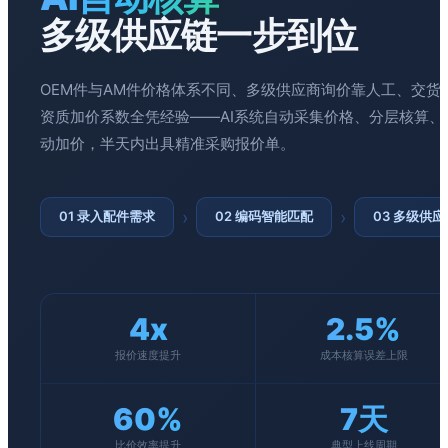
多级供应链一步到位
OEM件与AM件价格体系不同、多级供应商询价靠人工、交货
资质加价系数全凭经验——AI系统自动采集价格、分层核算、
动加价，半天内出具精准采购报价单。
›
›
01 录入配件需求
02 编码智能匹配
03 多级供
4x
2.5%
报价速度提升
成本核算误差上限
60%
7天
比价效率提升
典型上线周期