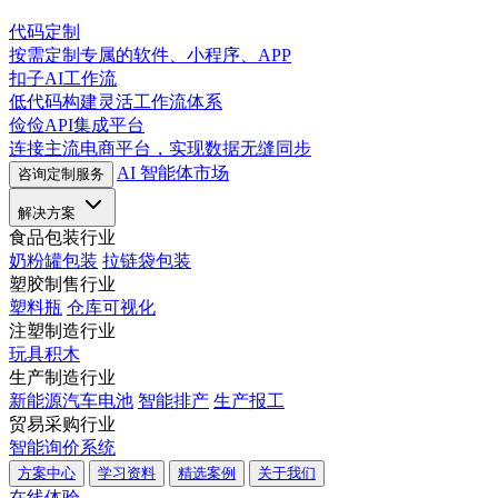
代码定制
按需定制专属的软件、小程序、APP
扣子AI工作流
低代码构建灵活工作流体系
俭俭API集成平台
连接主流电商平台，实现数据无缝同步
AI 智能体市场
咨询定制服务
解决方案
食品包装行业
奶粉罐包装
拉链袋包装
塑胶制售行业
塑料瓶
仓库可视化
注塑制造行业
玩具积木
生产制造行业
新能源汽车电池
智能排产
生产报工
贸易采购行业
智能询价系统
方案中心
学习资料
精选案例
关于我们
在线体验