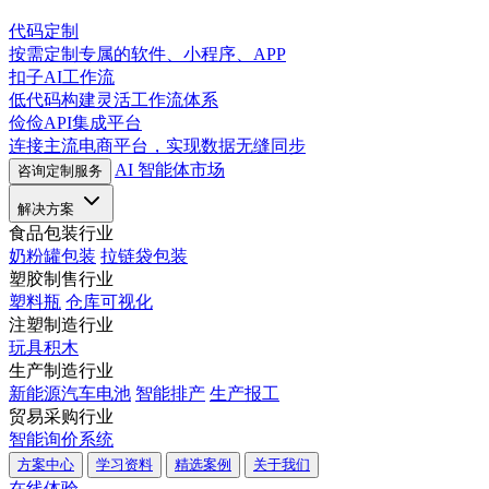
代码定制
按需定制专属的软件、小程序、APP
扣子AI工作流
低代码构建灵活工作流体系
俭俭API集成平台
连接主流电商平台，实现数据无缝同步
AI 智能体市场
咨询定制服务
解决方案
食品包装行业
奶粉罐包装
拉链袋包装
塑胶制售行业
塑料瓶
仓库可视化
注塑制造行业
玩具积木
生产制造行业
新能源汽车电池
智能排产
生产报工
贸易采购行业
智能询价系统
方案中心
学习资料
精选案例
关于我们
在线体验