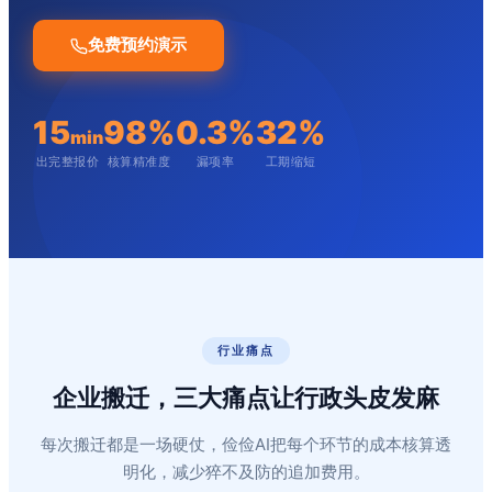
免费预约演示
15
98%
0.3%
32%
min
出完整报价
核算精准度
漏项率
工期缩短
行业痛点
企业搬迁，三大痛点让行政头皮发麻
每次搬迁都是一场硬仗，俭俭AI把每个环节的成本核算透
明化，减少猝不及防的追加费用。