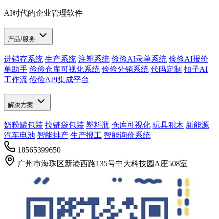
AI时代的企业管理软件
产品/服务
进销存系统
生产系统
注塑系统
俭俭AI录单系统
俭俭AI报价
单助手
俭俭仓库可视化系统
俭俭分销系统
代码定制
扣子AI
工作流
俭俭API集成平台
解决方案
奶粉罐包装
拉链袋包装
塑料瓶
仓库可视化
玩具积木
新能源
汽车电池
智能排产
生产报工
智能询价系统
18565399650
广州市海珠区新港西路135号中大科技园A座508室