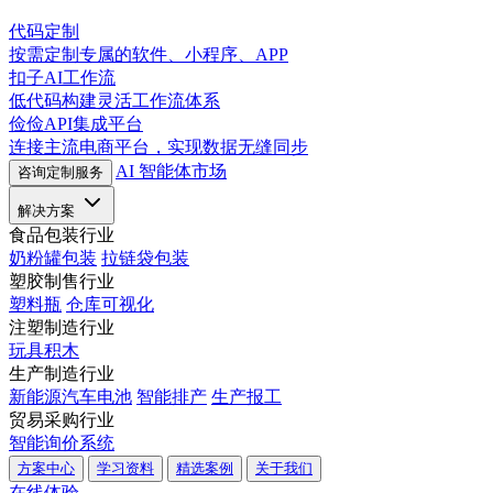
代码定制
按需定制专属的软件、小程序、APP
扣子AI工作流
低代码构建灵活工作流体系
俭俭API集成平台
连接主流电商平台，实现数据无缝同步
AI 智能体市场
咨询定制服务
解决方案
食品包装行业
奶粉罐包装
拉链袋包装
塑胶制售行业
塑料瓶
仓库可视化
注塑制造行业
玩具积木
生产制造行业
新能源汽车电池
智能排产
生产报工
贸易采购行业
智能询价系统
方案中心
学习资料
精选案例
关于我们
在线体验