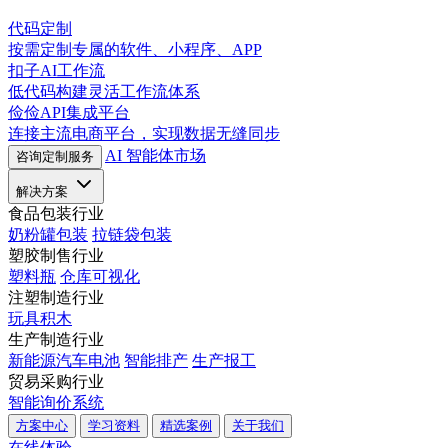
代码定制
按需定制专属的软件、小程序、APP
扣子AI工作流
低代码构建灵活工作流体系
俭俭API集成平台
连接主流电商平台，实现数据无缝同步
AI 智能体市场
咨询定制服务
解决方案
食品包装行业
奶粉罐包装
拉链袋包装
塑胶制售行业
塑料瓶
仓库可视化
注塑制造行业
玩具积木
生产制造行业
新能源汽车电池
智能排产
生产报工
贸易采购行业
智能询价系统
方案中心
学习资料
精选案例
关于我们
在线体验