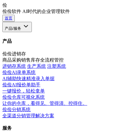
俭
俭俭软件
AI时代的企业管理软件
首页
产品/服务
产品
俭俭进销存
商品采购销售库存全流程管控
进销存系统
生产系统
注塑系统
俭俭AI录单系统
AI辅助快速精准录入单据
俭俭AI报价单助手
一键报价，轻松拿单
俭俭仓库可视化系统
让你的仓库，看得见、管得清、控得住。
俭俭分销系统
全渠道分销管理解决方案
服务