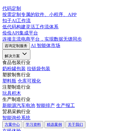
代码定制
按需定制专属的软件、小程序、APP
扣子AI工作流
低代码构建灵活工作流体系
俭俭API集成平台
连接主流电商平台，实现数据无缝同步
AI 智能体市场
咨询定制服务
解决方案
食品包装行业
奶粉罐包装
拉链袋包装
塑胶制售行业
塑料瓶
仓库可视化
注塑制造行业
玩具积木
生产制造行业
新能源汽车电池
智能排产
生产报工
贸易采购行业
智能询价系统
方案中心
学习资料
精选案例
关于我们
在线体验